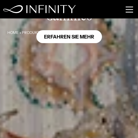
OC09
Cammeo
HOME
»
PRODUKTE
»
CAMMEO
ERFAHREN SIE MEHR