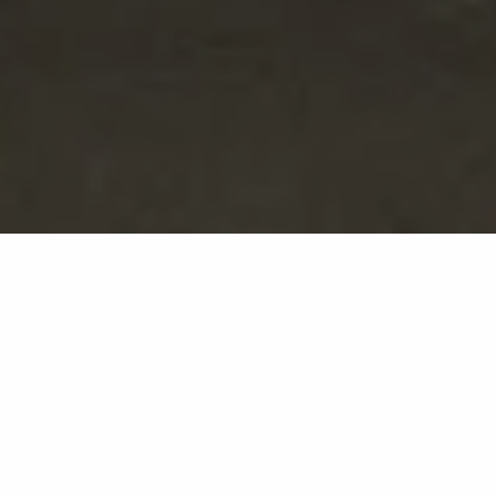
Cammeo
OC09
Dekorative Oberfläche inspiriert von Achat
Hypnotische Dynamik und materielle Schönheit für
exklusive Räume.
Cammeo feiert die italienische Schmuckkunst durch