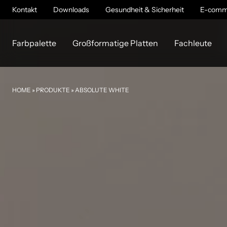
Kontakt
Downloads
Gesundheit & Sicherheit
E-comm
Farbpalette
Großformatige Platten
Fachleute
HOME
»
PRODUKTE
»
ABSOLUTE WHITE