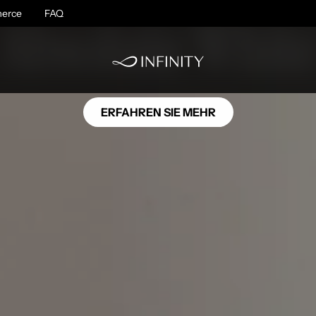
SC01
erce
Absolute Whit
FAQ
ERFAHREN SIE MEHR