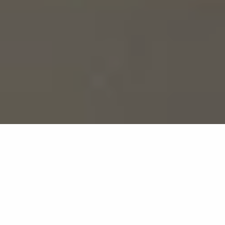
Ideen für das Badezimmer
mit großen Platten für ein
Trenddesign